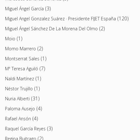
(3)
Miguel Ángel García
(120)
Miguel Angel Gonzalez Suárez · Presidente FIJET España
(2)
Miguel Ángel Sánchez De La Morena Del Olmo
(1)
Moio
(2)
Momo Marrero
(1)
Montserrat Sales
(7)
Mª Teresa Aguiló
(1)
Naldi Martínez
(1)
Néstor Trujillo
(31)
Nuria Alberti
(4)
Paloma Ausejo
(4)
Rafael Ansón
(3)
Raquel García Reyes
(2)
Regina Buitrago