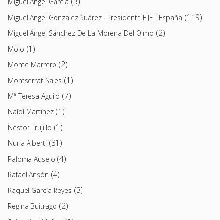
(3)
Miguel Ángel García
(119)
Miguel Angel Gonzalez Suárez · Presidente FIJET España
(2)
Miguel Ángel Sánchez De La Morena Del Olmo
(1)
Moio
(2)
Momo Marrero
(1)
Montserrat Sales
(7)
Mª Teresa Aguiló
(1)
Naldi Martínez
(1)
Néstor Trujillo
(31)
Nuria Alberti
(4)
Paloma Ausejo
(4)
Rafael Ansón
(3)
Raquel García Reyes
(2)
Regina Buitrago