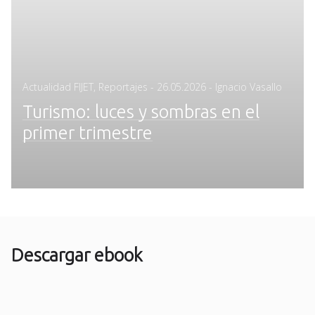
Posted
Actualidad FIJET
,
Reportajes
-
26.05.2026
- Ignacio Vasallo
on
Turismo: luces y sombras en el
primer trimestre
Descargar ebook