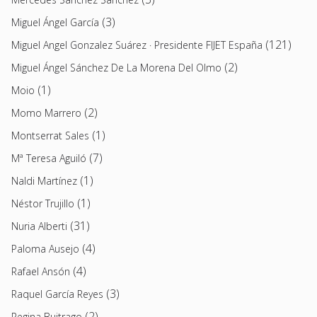
(3)
Miguel Ángel García
(121)
Miguel Angel Gonzalez Suárez · Presidente FIJET España
(2)
Miguel Ángel Sánchez De La Morena Del Olmo
(1)
Moio
(2)
Momo Marrero
(1)
Montserrat Sales
(7)
Mª Teresa Aguiló
(1)
Naldi Martínez
(1)
Néstor Trujillo
(31)
Nuria Alberti
(4)
Paloma Ausejo
(4)
Rafael Ansón
(3)
Raquel García Reyes
(2)
Regina Buitrago