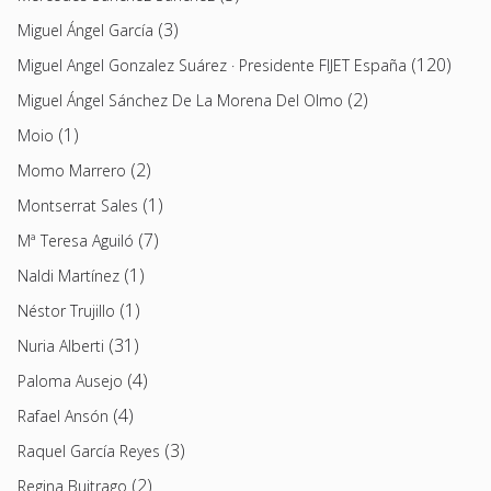
(3)
Miguel Ángel García
(120)
Miguel Angel Gonzalez Suárez · Presidente FIJET España
(2)
Miguel Ángel Sánchez De La Morena Del Olmo
(1)
Moio
(2)
Momo Marrero
(1)
Montserrat Sales
(7)
Mª Teresa Aguiló
(1)
Naldi Martínez
(1)
Néstor Trujillo
(31)
Nuria Alberti
(4)
Paloma Ausejo
(4)
Rafael Ansón
(3)
Raquel García Reyes
(2)
Regina Buitrago