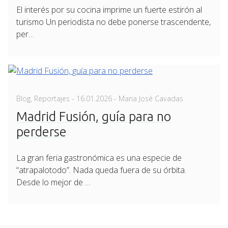
El interés por su cocina imprime un fuerte estirón al
turismo Un periodista no debe ponerse trascendente,
per…
Posted
Blog
,
Reportajes
-
16.01.2026
- Maria José Cavadas
on
Madrid Fusión, guía para no
perderse
La gran feria gastronómica es una especie de
“atrapalotodo”. Nada queda fuera de su órbita.
Desde lo mejor de …