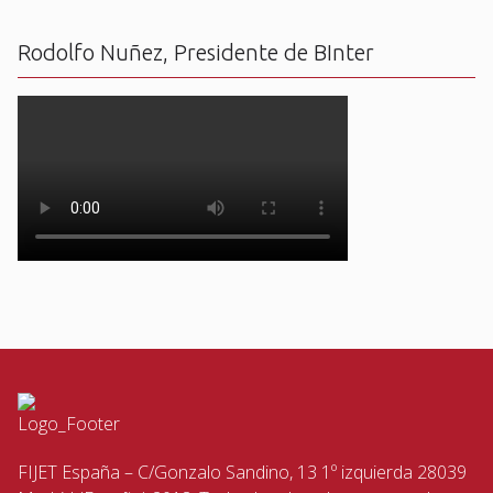
Rodolfo Nuñez, Presidente de BInter
FIJET España – C/Gonzalo Sandino, 13 1º izquierda 28039