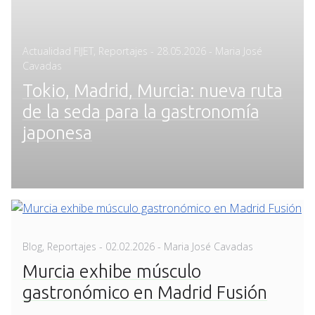
Posted
Actualidad FIJET
,
Reportajes
-
28.05.2026
- Maria José
on
Cavadas
Tokio, Madrid, Murcia: nueva ruta
de la seda para la gastronomía
japonesa
Posted
Blog
,
Reportajes
-
02.02.2026
- Maria José Cavadas
on
Murcia exhibe músculo
gastronómico en Madrid Fusión