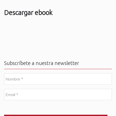
Descargar ebook
Subscríbete a nuestra newsletter
N
o
m
b
E
r
m
e
a
i
C
*
l
A