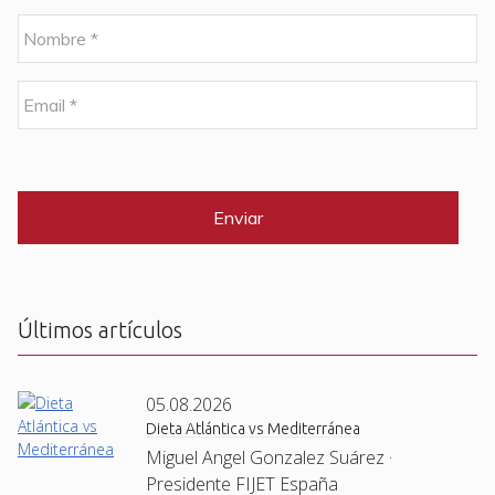
N
o
m
b
E
r
m
e
a
i
C
*
l
A
P
*
T
C
H
A
Últimos artículos
05.08.2026
Dieta Atlántica vs Mediterránea
Miguel Angel Gonzalez Suárez ·
Presidente FIJET España