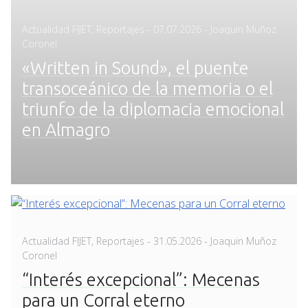
Posted
Actualidad FIJET
,
Reportajes
-
07.07.2026
- Joaquin Muñoz
on
Coronel
«Written in Sound», el puente
transoceánico de la memoria o el
triunfo de la diplomacia emocional
en Almagro
Posted
Actualidad FIJET
,
Reportajes
-
31.05.2026
- Joaquin Muñoz
on
Coronel
“Interés excepcional”: Mecenas
para un Corral eterno