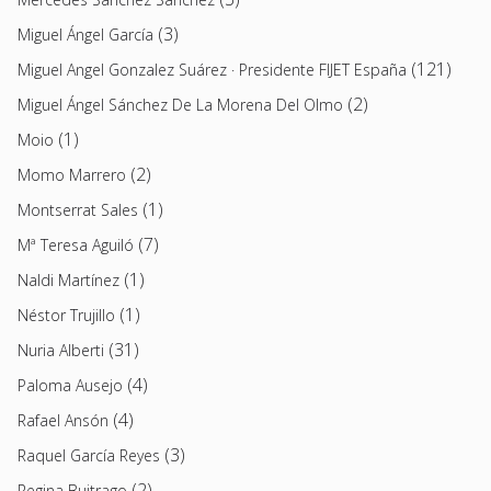
(3)
Miguel Ángel García
(121)
Miguel Angel Gonzalez Suárez · Presidente FIJET España
(2)
Miguel Ángel Sánchez De La Morena Del Olmo
(1)
Moio
(2)
Momo Marrero
(1)
Montserrat Sales
(7)
Mª Teresa Aguiló
(1)
Naldi Martínez
(1)
Néstor Trujillo
(31)
Nuria Alberti
(4)
Paloma Ausejo
(4)
Rafael Ansón
(3)
Raquel García Reyes
(2)
Regina Buitrago