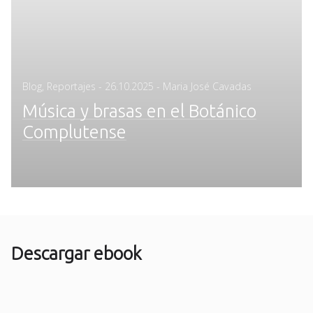
Posted
Blog
,
Reportajes
-
26.10.2025
- Maria José Cavadas
on
Música y brasas en el Botánico
Complutense
Descargar ebook