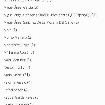
(3)
Miguel Ángel García
(121)
Miguel Angel Gonzalez Suárez · Presidente FIJET España
(2)
Miguel Ángel Sánchez De La Morena Del Olmo
(1)
Moio
(2)
Momo Marrero
(1)
Montserrat Sales
(7)
Mª Teresa Aguiló
(1)
Naldi Martínez
(1)
Néstor Trujillo
(31)
Nuria Alberti
(4)
Paloma Ausejo
(4)
Rafael Ansón
(3)
Raquel García Reyes
(2)
Regina Buitrago