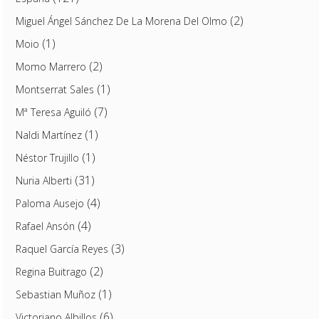
(2)
Miguel Ángel Sánchez De La Morena Del Olmo
(1)
Moio
(2)
Momo Marrero
(1)
Montserrat Sales
(7)
Mª Teresa Aguiló
(1)
Naldi Martínez
(1)
Néstor Trujillo
(31)
Nuria Alberti
(4)
Paloma Ausejo
(4)
Rafael Ansón
(3)
Raquel García Reyes
(2)
Regina Buitrago
(1)
Sebastian Muñoz
(6)
Victoriano Albillos