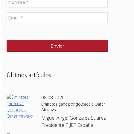
o
m
E
b
m
r
a
e
C
i
*
A
l
P
*
T
C
H
A
Últimos artículos
08.08.2026
Emirates gana por goleada a Qatar
Airways
Miguel Angel Gonzalez Suárez ·
Presidente FIJET España