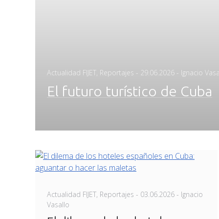
Posted
Actualidad FIJET
,
Reportajes
-
29.06.2026
- Ignacio Vasa
on
El futuro turístico de Cuba
Posted
Actualidad FIJET
,
Reportajes
-
03.06.2026
- Ignacio
on
Vasallo