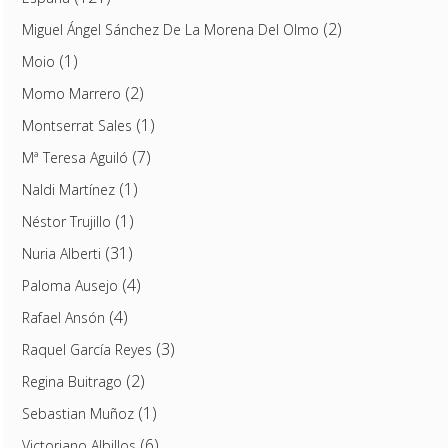
(2)
Miguel Ángel Sánchez De La Morena Del Olmo
(1)
Moio
(2)
Momo Marrero
(1)
Montserrat Sales
(7)
Mª Teresa Aguiló
(1)
Naldi Martínez
(1)
Néstor Trujillo
(31)
Nuria Alberti
(4)
Paloma Ausejo
(4)
Rafael Ansón
(3)
Raquel García Reyes
(2)
Regina Buitrago
(1)
Sebastian Muñoz
(6)
Victoriano Albillos