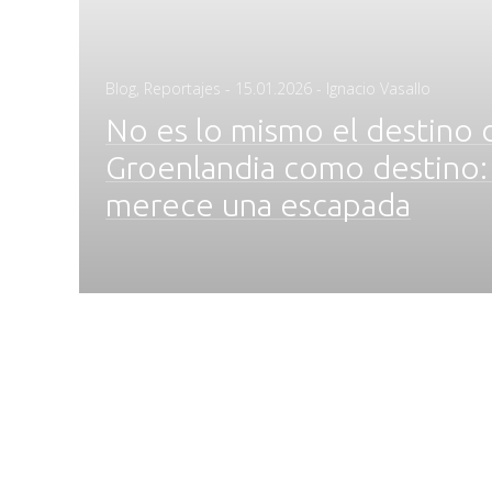
Posted
Blog
,
Reportajes
-
15.01.2026
- Ignacio Vasallo
on
No es lo mismo el destino 
Groenlandia como destino: 
merece una escapada