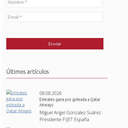
o
m
E
b
m
r
a
e
C
i
*
A
l
P
*
T
C
H
A
Últimos artículos
08.08.2026
Emirates gana por goleada a Qatar
Airways
Miguel Angel Gonzalez Suárez ·
Presidente FIJET España