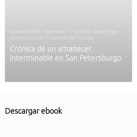
Posted
Actualidad FIJET
,
Reportajes
-
17.05.2025
- Miguel Angel
on
Gonzalez Suárez · Presidente FIJET España
Crónica de un amanecer
interminable en San Petersburgo
Descargar ebook