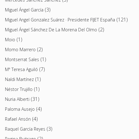
(3)
Miguel Ángel García
(121)
Miguel Angel Gonzalez Suárez · Presidente FIJET España
(2)
Miguel Ángel Sánchez De La Morena Del Olmo
(1)
Moio
(2)
Momo Marrero
(1)
Montserrat Sales
(7)
Mª Teresa Aguiló
(1)
Naldi Martínez
(1)
Néstor Trujillo
(31)
Nuria Alberti
(4)
Paloma Ausejo
(4)
Rafael Ansón
(3)
Raquel García Reyes
(2)
Regina Buitrago