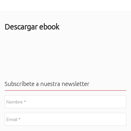
Descargar ebook
Subscríbete a nuestra newsletter
N
o
m
b
E
r
m
e
a