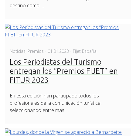
destino como …
Posted
Noticias
,
Premios
-
01.01.2023
- Fijet España
on
Los Periodistas del Turismo
entregan los “Premios FIJET” en
FITUR 2023
En esta edición han participado todos los
profesionales de la comunicación turística,
seleccionando entre más …