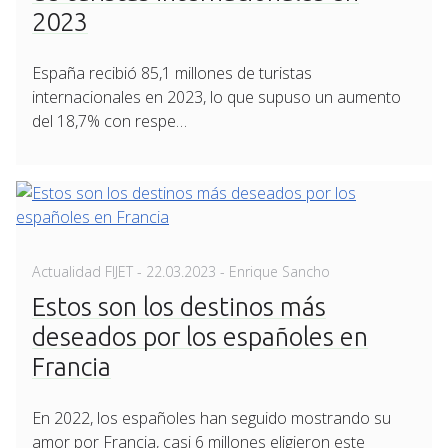
2023
España recibió 85,1 millones de turistas
internacionales en 2023, lo que supuso un aumento
del 18,7% con respe…
Posted
Actualidad FIJET
-
22.03.2023
- Enrique Sancho
on
Estos son los destinos más
deseados por los españoles en
Francia
En 2022, los españoles han seguido mostrando su
amor por Francia, casi 6 millones eligieron este