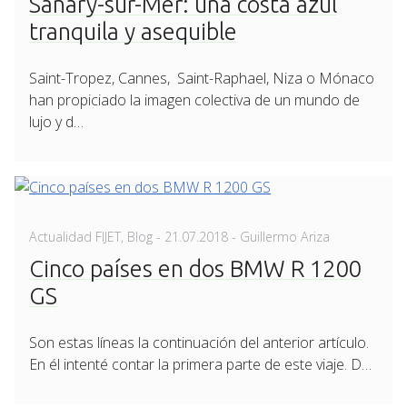
Sanary-sur-Mer: una costa azul
tranquila y asequible
Saint-Tropez, Cannes, Saint-Raphael, Niza o Mónaco
han propiciado la imagen colectiva de un mundo de
lujo y d…
Posted
Actualidad FIJET
,
Blog
-
21.07.2018
- Guillermo Ariza
on
Cinco países en dos BMW R 1200
GS
Son estas líneas la continuación del anterior artículo.
En él intenté contar la primera parte de este viaje. D…