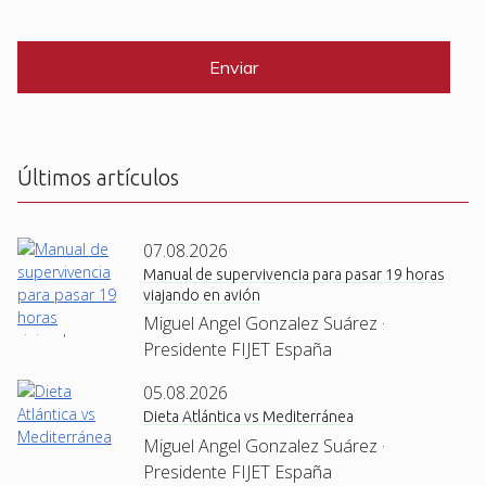
i
C
*
l
A
P
*
T
C
H
A
Últimos artículos
07.08.2026
Manual de supervivencia para pasar 19 horas
viajando en avión
Miguel Angel Gonzalez Suárez ·
Presidente FIJET España
05.08.2026
Dieta Atlántica vs Mediterránea
Miguel Angel Gonzalez Suárez ·
Presidente FIJET España