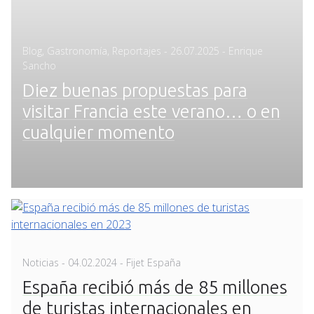
Posted
Blog
,
Gastronomía
,
Reportajes
-
26.07.2025
- Enrique
on
Sancho
Diez buenas propuestas para
visitar Francia este verano… o en
cualquier momento
Posted
Noticias
-
04.02.2024
- Fijet España
on
España recibió más de 85 millones
de turistas internacionales en