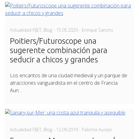
Posted
Actualidad FIJET
,
Blog
-
15.05.2020
- Enrique Sancho
on
Poitiers/Futuroscope una
sugerente combinación para
seducir a chicos y grandes
Los encantos de una ciudad medieval y un parque de
atracciones vanguardista en el centro de Francia
Aun…
Posted
Actualidad FIJET
,
Blog
-
12.09.2019
- Paloma Ausejo
on