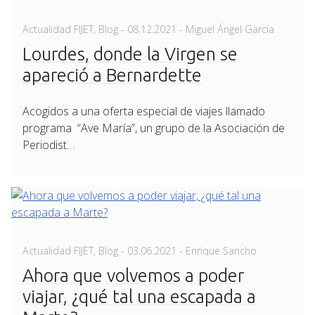
Posted
Actualidad FIJET
,
Blog
-
08.12.2021
- Miguel Ángel García
on
Lourdes, donde la Virgen se
apareció a Bernardette
Acogidos a una oferta especial de viajes llamado
programa “Ave María”, un grupo de la Asociación de
Periodist…
Posted
Actualidad FIJET
,
Blog
-
03.06.2021
- Enrique Sancho
on
Ahora que volvemos a poder
viajar, ¿qué tal una escapada a