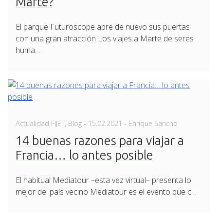
Marte?
El parque Futuroscope abre de nuevo sus puertas
con una gran atracción Los viajes a Marte de seres
huma…
Posted
Actualidad FIJET
,
Blog
-
15.02.2021
- Enrique Sancho
on
14 buenas razones para viajar a
Francia… lo antes posible
El habitual Mediatour –esta vez virtual– presenta lo
mejor del país vecino Mediatour es el evento que c…