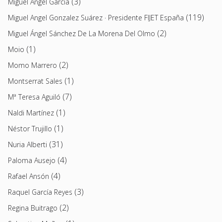
(3)
Miguel Ángel García
(119)
Miguel Angel Gonzalez Suárez · Presidente FIJET España
(2)
Miguel Ángel Sánchez De La Morena Del Olmo
(1)
Moio
(2)
Momo Marrero
(1)
Montserrat Sales
(7)
Mª Teresa Aguiló
(1)
Naldi Martínez
(1)
Néstor Trujillo
(31)
Nuria Alberti
(4)
Paloma Ausejo
(4)
Rafael Ansón
(3)
Raquel García Reyes
(2)
Regina Buitrago