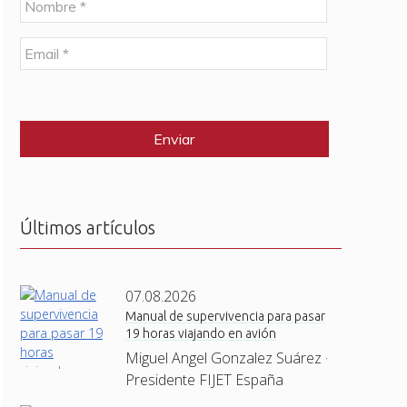
o
m
E
b
m
r
a
e
C
i
*
A
l
P
*
T
C
H
A
Últimos artículos
07.08.2026
Manual de supervivencia para pasar
19 horas viajando en avión
Miguel Angel Gonzalez Suárez ·
Presidente FIJET España