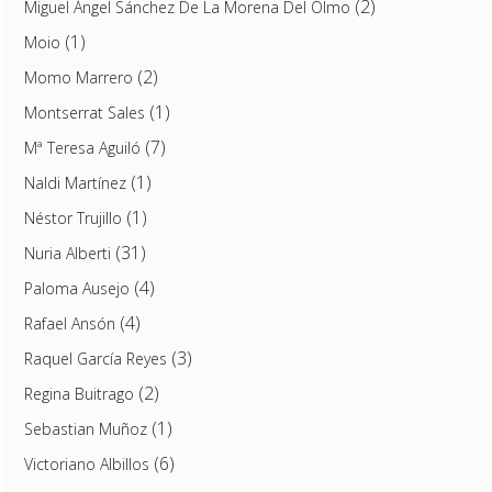
(2)
Miguel Ángel Sánchez De La Morena Del Olmo
(1)
Moio
(2)
Momo Marrero
(1)
Montserrat Sales
(7)
Mª Teresa Aguiló
(1)
Naldi Martínez
(1)
Néstor Trujillo
(31)
Nuria Alberti
(4)
Paloma Ausejo
(4)
Rafael Ansón
(3)
Raquel García Reyes
(2)
Regina Buitrago
(1)
Sebastian Muñoz
(6)
Victoriano Albillos