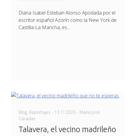
Diana Isabel Esteban Alonso Apodada por el
escritor español Azorín como la New York de
Castilla-La Mancha, es…
Posted
Blog
,
Reportajes
-
13.11.2023
- Maria José
on
Cavadas
Talavera, el vecino madrileño