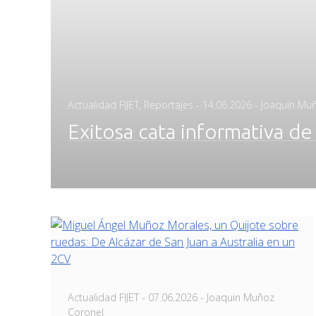
Posted
Actualidad FIJET
,
Reportajes
-
14.06.2026
- Joaquin Mu
on
Exitosa cata informativa 
Posted
Actualidad FIJET
-
07.06.2026
- Joaquin Muñoz
on
Coronel