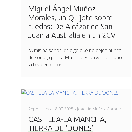
Miguel Ángel Muñoz
Morales, un Quijote sobre
ruedas: De Alcázar de San
Juan a Australia en un 2CV
"A mis paisanos les digo que no dejen nunca
de soñar, que La Mancha es universal si uno
la lleva en el cor…
Posted
Reportajes
-
18.07.2025
- Joaquin Muñoz Coronel
on
CASTILLA-LA MANCHA,
TIERRA DE ‘DONES’