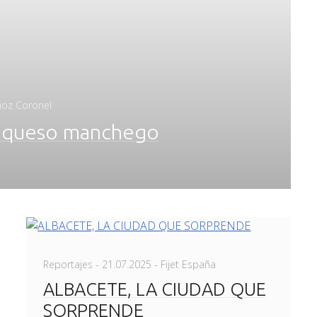
ñoz Coronel
de queso manchego
Posted
Reportajes
-
21.07.2025
- Fijet España
on
ALBACETE, LA CIUDAD QUE
SORPRENDE