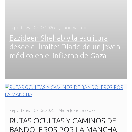
Posted
Reportajes
-
05.05.2026
- Ignacio Vasallo
on
Ezzideen Shehab y la escritura
desde el límite: Diario de un joven
médico en el infierno de Gaza
Posted
Reportajes
-
02.08.2025
- Maria José Cavadas
on
RUTAS OCULTAS Y CAMINOS DE
BANDOLEROS POR LA MANCHA