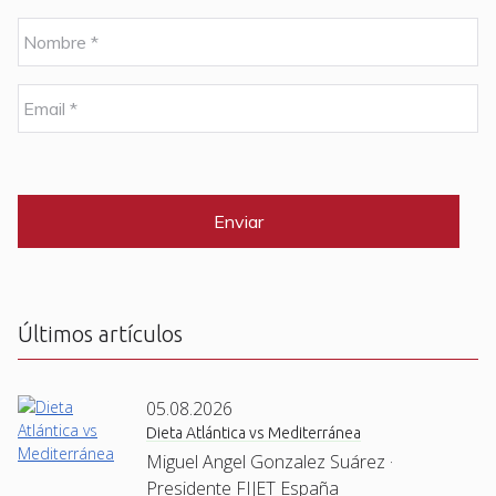
N
o
m
b
E
r
m
e
a
i
C
*
l
A
P
*
T
C
H
A
Últimos artículos
05.08.2026
Dieta Atlántica vs Mediterránea
Miguel Angel Gonzalez Suárez ·
Presidente FIJET España