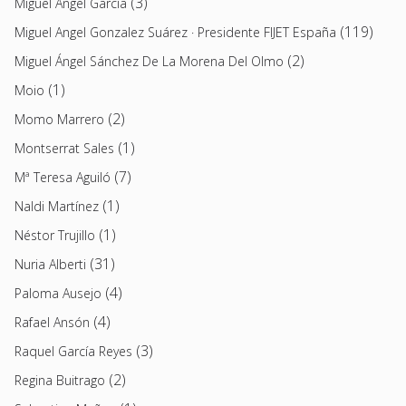
(3)
Miguel Ángel García
(119)
Miguel Angel Gonzalez Suárez · Presidente FIJET España
(2)
Miguel Ángel Sánchez De La Morena Del Olmo
(1)
Moio
(2)
Momo Marrero
(1)
Montserrat Sales
(7)
Mª Teresa Aguiló
(1)
Naldi Martínez
(1)
Néstor Trujillo
(31)
Nuria Alberti
(4)
Paloma Ausejo
(4)
Rafael Ansón
(3)
Raquel García Reyes
(2)
Regina Buitrago