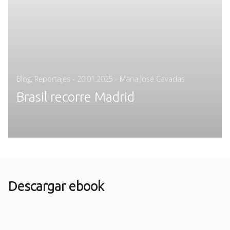
Posted
Blog
,
Reportajes
-
20.01.2025
- Maria José Cavadas
on
Brasil recorre Madrid
Descargar ebook