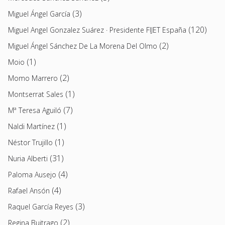
(3)
Miguel Ángel García
(120)
Miguel Angel Gonzalez Suárez · Presidente FIJET España
(2)
Miguel Ángel Sánchez De La Morena Del Olmo
(1)
Moio
(2)
Momo Marrero
(1)
Montserrat Sales
(7)
Mª Teresa Aguiló
(1)
Naldi Martínez
(1)
Néstor Trujillo
(31)
Nuria Alberti
(4)
Paloma Ausejo
(4)
Rafael Ansón
(3)
Raquel García Reyes
(2)
Regina Buitrago