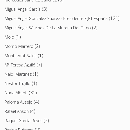
(3)
Miguel Ángel García
(121)
Miguel Angel Gonzalez Suárez · Presidente FIJET España
(2)
Miguel Ángel Sánchez De La Morena Del Olmo
(1)
Moio
(2)
Momo Marrero
(1)
Montserrat Sales
(7)
Mª Teresa Aguiló
(1)
Naldi Martínez
(1)
Néstor Trujillo
(31)
Nuria Alberti
(4)
Paloma Ausejo
(4)
Rafael Ansón
(3)
Raquel García Reyes
(2)
Regina Buitrago