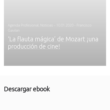
Posted
Agenda Profesional
,
Noticias
-
10.01.2020
- Francisco
on
Gavilan
‘La flauta mágica’ de Mozart ¡una
producción de cine!
Descargar ebook