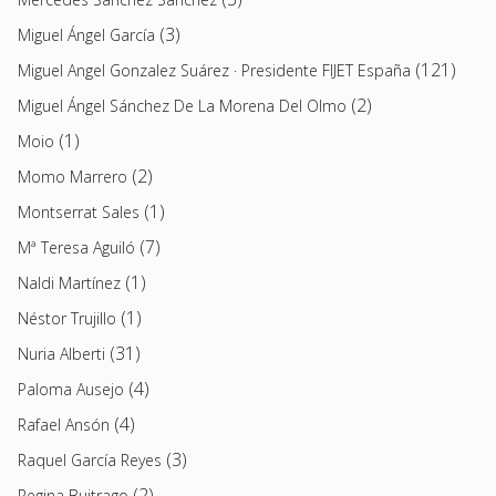
(3)
Miguel Ángel García
(121)
Miguel Angel Gonzalez Suárez · Presidente FIJET España
(2)
Miguel Ángel Sánchez De La Morena Del Olmo
(1)
Moio
(2)
Momo Marrero
(1)
Montserrat Sales
(7)
Mª Teresa Aguiló
(1)
Naldi Martínez
(1)
Néstor Trujillo
(31)
Nuria Alberti
(4)
Paloma Ausejo
(4)
Rafael Ansón
(3)
Raquel García Reyes
(2)
Regina Buitrago