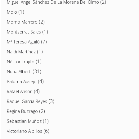
(2)
Miguel Ángel Sánchez De La Morena Del Olmo
(1)
Moio
(2)
Momo Marrero
(1)
Montserrat Sales
(7)
Mª Teresa Aguiló
(1)
Naldi Martínez
(1)
Néstor Trujillo
(31)
Nuria Alberti
(4)
Paloma Ausejo
(4)
Rafael Ansón
(3)
Raquel García Reyes
(2)
Regina Buitrago
(1)
Sebastian Muñoz
(6)
Victoriano Albillos