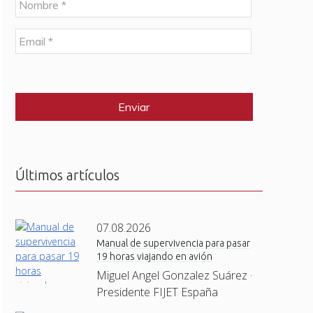
o
m
E
b
m
r
a
e
C
i
*
A
l
P
*
T
C
H
A
Últimos artículos
07.08.2026
Manual de supervivencia para pasar
19 horas viajando en avión
Miguel Angel Gonzalez Suárez ·
Presidente FIJET España