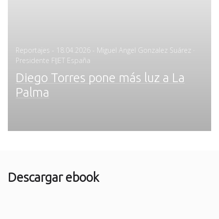
Posted
Reportajes
-
18.04.2026
- Miguel Angel Gonzalez Suárez ·
on
Presidente FIJET España
Diego Torres pone más luz a La
Palma
Descargar ebook