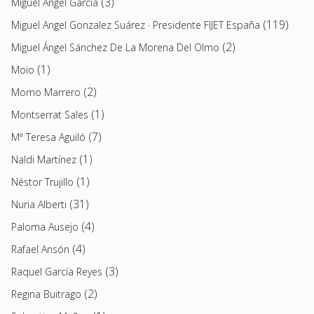
(3)
Miguel Ángel García
(119)
Miguel Angel Gonzalez Suárez · Presidente FIJET España
(2)
Miguel Ángel Sánchez De La Morena Del Olmo
(1)
Moio
(2)
Momo Marrero
(1)
Montserrat Sales
(7)
Mª Teresa Aguiló
(1)
Naldi Martínez
(1)
Néstor Trujillo
(31)
Nuria Alberti
(4)
Paloma Ausejo
(4)
Rafael Ansón
(3)
Raquel García Reyes
(2)
Regina Buitrago