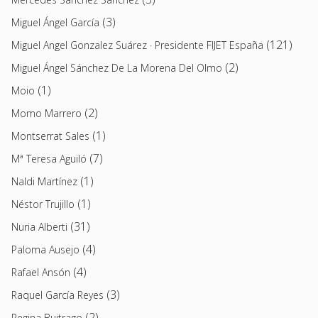
(3)
Miguel Ángel García
(121)
Miguel Angel Gonzalez Suárez · Presidente FIJET España
(2)
Miguel Ángel Sánchez De La Morena Del Olmo
(1)
Moio
(2)
Momo Marrero
(1)
Montserrat Sales
(7)
Mª Teresa Aguiló
(1)
Naldi Martínez
(1)
Néstor Trujillo
(31)
Nuria Alberti
(4)
Paloma Ausejo
(4)
Rafael Ansón
(3)
Raquel García Reyes
(2)
Regina Buitrago