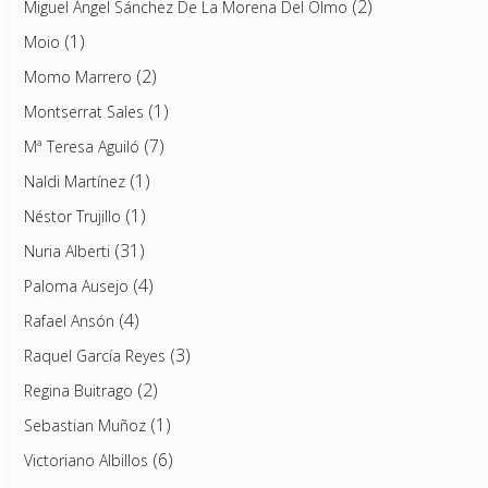
(2)
Miguel Ángel Sánchez De La Morena Del Olmo
(1)
Moio
(2)
Momo Marrero
(1)
Montserrat Sales
(7)
Mª Teresa Aguiló
(1)
Naldi Martínez
(1)
Néstor Trujillo
(31)
Nuria Alberti
(4)
Paloma Ausejo
(4)
Rafael Ansón
(3)
Raquel García Reyes
(2)
Regina Buitrago
(1)
Sebastian Muñoz
(6)
Victoriano Albillos