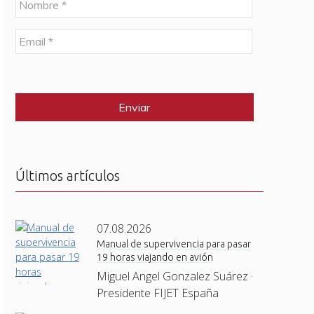
o
m
E
b
m
r
a
e
C
i
*
A
l
P
*
T
C
H
A
Últimos artículos
07.08.2026
Manual de supervivencia para pasar
19 horas viajando en avión
Miguel Angel Gonzalez Suárez ·
Presidente FIJET España