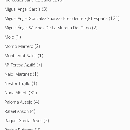
(3)
Miguel Ángel García
(121)
Miguel Angel Gonzalez Suárez · Presidente FIJET España
(2)
Miguel Ángel Sánchez De La Morena Del Olmo
(1)
Moio
(2)
Momo Marrero
(1)
Montserrat Sales
(7)
Mª Teresa Aguiló
(1)
Naldi Martínez
(1)
Néstor Trujillo
(31)
Nuria Alberti
(4)
Paloma Ausejo
(4)
Rafael Ansón
(3)
Raquel García Reyes
(2)
Regina Buitrago