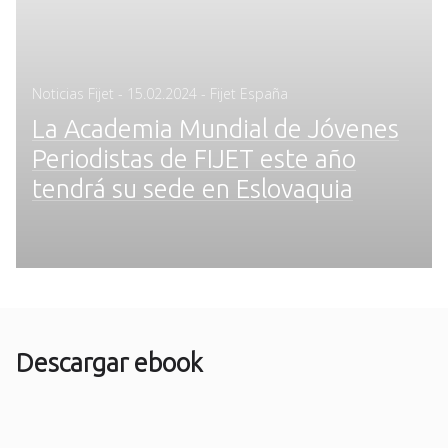
Posted
Noticias Fijet
-
15.02.2024
- Fijet España
on
La Academia Mundial de Jóvenes
Periodistas de FIJET este año
tendrá su sede en Eslovaquia
Descargar ebook