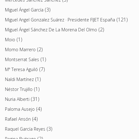
(3)
Miguel Ángel García
(121)
Miguel Angel Gonzalez Suárez · Presidente FIJET España
(2)
Miguel Ángel Sánchez De La Morena Del Olmo
(1)
Moio
(2)
Momo Marrero
(1)
Montserrat Sales
(7)
Mª Teresa Aguiló
(1)
Naldi Martínez
(1)
Néstor Trujillo
(31)
Nuria Alberti
(4)
Paloma Ausejo
(4)
Rafael Ansón
(3)
Raquel García Reyes
(2)
Regina Buitrago