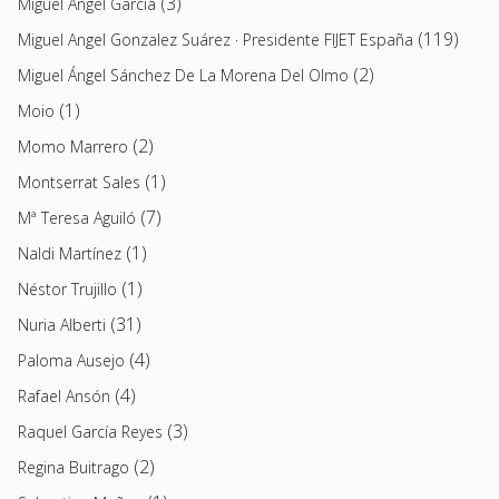
(3)
Miguel Ángel García
(119)
Miguel Angel Gonzalez Suárez · Presidente FIJET España
(2)
Miguel Ángel Sánchez De La Morena Del Olmo
(1)
Moio
(2)
Momo Marrero
(1)
Montserrat Sales
(7)
Mª Teresa Aguiló
(1)
Naldi Martínez
(1)
Néstor Trujillo
(31)
Nuria Alberti
(4)
Paloma Ausejo
(4)
Rafael Ansón
(3)
Raquel García Reyes
(2)
Regina Buitrago