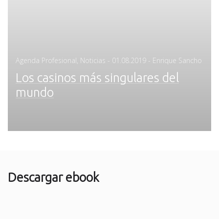
Posted
Agenda Profesional
,
Noticias
-
01.08.2019
- Enrique Sancho
on
Los casinos más singulares del
mundo
Descargar ebook