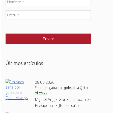
o
m
E
b
m
r
a
e
C
i
*
A
l
P
*
T
C
H
A
Últimos artículos
08.08.2026
Emirates gana por goleada a Qatar
Airways
Miguel Angel Gonzalez Suárez ·
Presidente FIJET España