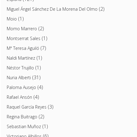
(2)
Miguel Ángel Sánchez De La Morena Del Olmo
(1)
Moio
(2)
Momo Marrero
(1)
Montserrat Sales
(7)
Mª Teresa Aguiló
(1)
Naldi Martínez
(1)
Néstor Trujillo
(31)
Nuria Alberti
(4)
Paloma Ausejo
(4)
Rafael Ansón
(3)
Raquel García Reyes
(2)
Regina Buitrago
(1)
Sebastian Muñoz
(6)
Victoriano Albillos