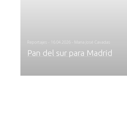
Posted
Reportajes
-
16.04.2026
- Maria José Cavadas
on
Pan del sur para Madrid