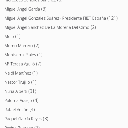
(3)
Miguel Ángel García
(121)
Miguel Angel Gonzalez Suárez · Presidente FIJET España
(2)
Miguel Ángel Sánchez De La Morena Del Olmo
(1)
Moio
(2)
Momo Marrero
(1)
Montserrat Sales
(7)
Mª Teresa Aguiló
(1)
Naldi Martínez
(1)
Néstor Trujillo
(31)
Nuria Alberti
(4)
Paloma Ausejo
(4)
Rafael Ansón
(3)
Raquel García Reyes
(2)
Regina Buitrago