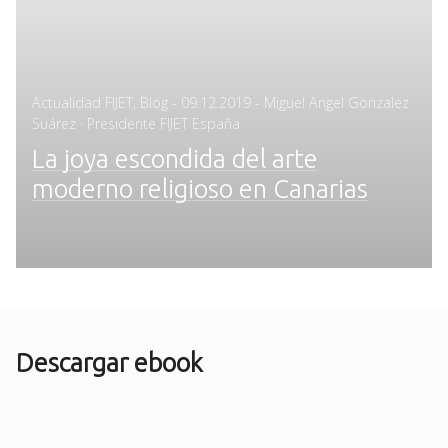
Posted
Actualidad FIJET
,
Blog
-
09.12.2019
- Miguel Angel Gonzalez
on
Suárez · Presidente FIJET España
La joya escondida del arte
moderno religioso en Canarias
Descargar ebook