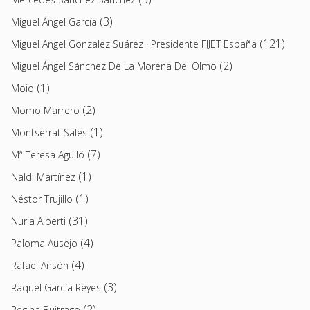
(3)
Miguel Ángel García
(121)
Miguel Angel Gonzalez Suárez · Presidente FIJET España
(2)
Miguel Ángel Sánchez De La Morena Del Olmo
(1)
Moio
(2)
Momo Marrero
(1)
Montserrat Sales
(7)
Mª Teresa Aguiló
(1)
Naldi Martínez
(1)
Néstor Trujillo
(31)
Nuria Alberti
(4)
Paloma Ausejo
(4)
Rafael Ansón
(3)
Raquel García Reyes
(2)
Regina Buitrago