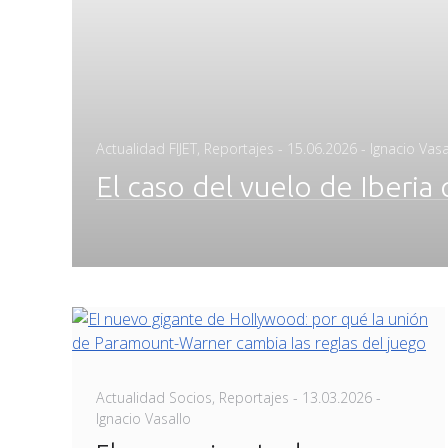
Posted
Actualidad FIJET
,
Reportajes
-
15.06.2026
- Ignacio Vasa
on
El caso del vuelo de Iberia 
Posted
Actualidad Socios
,
Reportajes
-
13.03.2026
-
on
Ignacio Vasallo