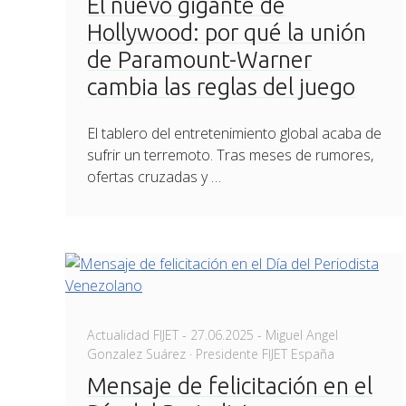
El nuevo gigante de
Hollywood: por qué la unión
de Paramount-Warner
cambia las reglas del juego
El tablero del entretenimiento global acaba de
sufrir un terremoto. Tras meses de rumores,
ofertas cruzadas y …
Posted
Actualidad FIJET
-
27.06.2025
- Miguel Angel
on
Gonzalez Suárez · Presidente FIJET España
Mensaje de felicitación en el