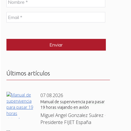
o
m
E
b
m
r
a
e
C
i
*
A
l
P
*
T
C
H
A
Últimos artículos
07.08.2026
Manual de supervivencia para pasar
19 horas viajando en avión
Miguel Angel Gonzalez Suárez ·
Presidente FIJET España