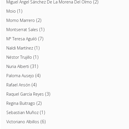
(2)
Miguel Ángel Sánchez De La Morena Del Olmo
(1)
Moio
(2)
Momo Marrero
(1)
Montserrat Sales
(7)
Mª Teresa Aguiló
(1)
Naldi Martínez
(1)
Néstor Trujillo
(31)
Nuria Alberti
(4)
Paloma Ausejo
(4)
Rafael Ansón
(3)
Raquel García Reyes
(2)
Regina Buitrago
(1)
Sebastian Muñoz
(6)
Victoriano Albillos