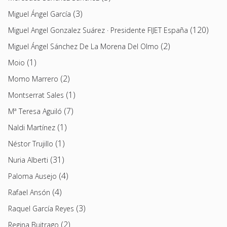
(3)
Miguel Ángel García
(120)
Miguel Angel Gonzalez Suárez · Presidente FIJET España
(2)
Miguel Ángel Sánchez De La Morena Del Olmo
(1)
Moio
(2)
Momo Marrero
(1)
Montserrat Sales
(7)
Mª Teresa Aguiló
(1)
Naldi Martínez
(1)
Néstor Trujillo
(31)
Nuria Alberti
(4)
Paloma Ausejo
(4)
Rafael Ansón
(3)
Raquel García Reyes
(2)
Regina Buitrago