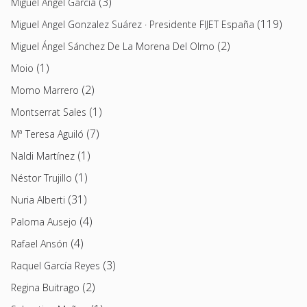
(3)
Miguel Ángel García
(119)
Miguel Angel Gonzalez Suárez · Presidente FIJET España
(2)
Miguel Ángel Sánchez De La Morena Del Olmo
(1)
Moio
(2)
Momo Marrero
(1)
Montserrat Sales
(7)
Mª Teresa Aguiló
(1)
Naldi Martínez
(1)
Néstor Trujillo
(31)
Nuria Alberti
(4)
Paloma Ausejo
(4)
Rafael Ansón
(3)
Raquel García Reyes
(2)
Regina Buitrago