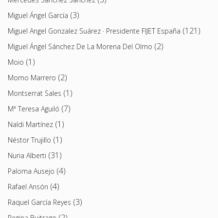
(3)
Miguel Ángel García
(121)
Miguel Angel Gonzalez Suárez · Presidente FIJET España
(2)
Miguel Ángel Sánchez De La Morena Del Olmo
(1)
Moio
(2)
Momo Marrero
(1)
Montserrat Sales
(7)
Mª Teresa Aguiló
(1)
Naldi Martínez
(1)
Néstor Trujillo
(31)
Nuria Alberti
(4)
Paloma Ausejo
(4)
Rafael Ansón
(3)
Raquel García Reyes
(2)
Regina Buitrago