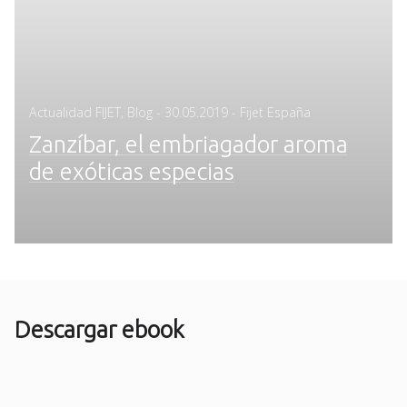
Posted
Actualidad FIJET
,
Blog
-
30.05.2019
- Fijet España
on
Zanzíbar, el embriagador aroma
de exóticas especias
Descargar ebook