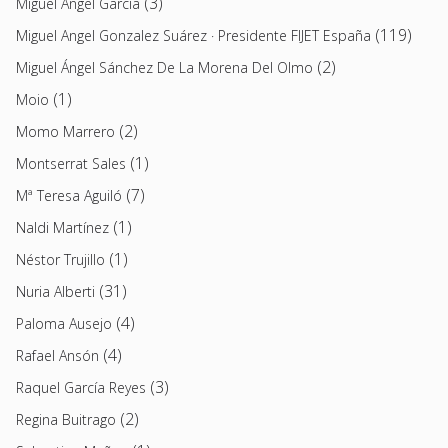
(3)
Miguel Ángel García
(119)
Miguel Angel Gonzalez Suárez · Presidente FIJET España
(2)
Miguel Ángel Sánchez De La Morena Del Olmo
(1)
Moio
(2)
Momo Marrero
(1)
Montserrat Sales
(7)
Mª Teresa Aguiló
(1)
Naldi Martínez
(1)
Néstor Trujillo
(31)
Nuria Alberti
(4)
Paloma Ausejo
(4)
Rafael Ansón
(3)
Raquel García Reyes
(2)
Regina Buitrago