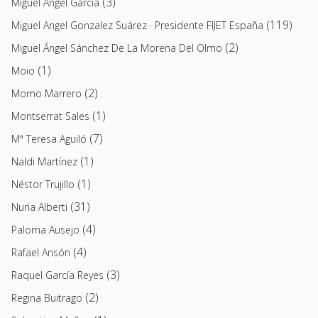
(3)
Miguel Ángel García
(119)
Miguel Angel Gonzalez Suárez · Presidente FIJET España
(2)
Miguel Ángel Sánchez De La Morena Del Olmo
(1)
Moio
(2)
Momo Marrero
(1)
Montserrat Sales
(7)
Mª Teresa Aguiló
(1)
Naldi Martínez
(1)
Néstor Trujillo
(31)
Nuria Alberti
(4)
Paloma Ausejo
(4)
Rafael Ansón
(3)
Raquel García Reyes
(2)
Regina Buitrago