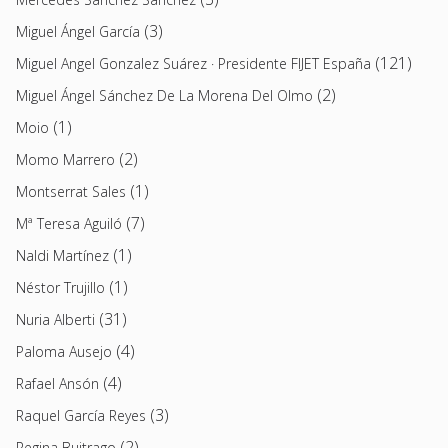
(3)
Miguel Ángel García
(121)
Miguel Angel Gonzalez Suárez · Presidente FIJET España
(2)
Miguel Ángel Sánchez De La Morena Del Olmo
(1)
Moio
(2)
Momo Marrero
(1)
Montserrat Sales
(7)
Mª Teresa Aguiló
(1)
Naldi Martínez
(1)
Néstor Trujillo
(31)
Nuria Alberti
(4)
Paloma Ausejo
(4)
Rafael Ansón
(3)
Raquel García Reyes
(2)
Regina Buitrago