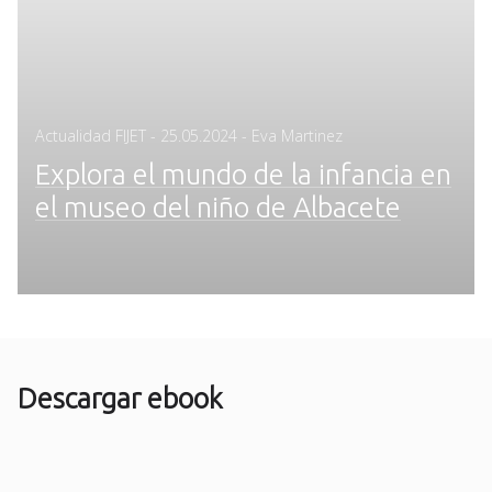
Posted
Actualidad FIJET
-
25.05.2024
- Eva Martinez
on
Explora el mundo de la infancia en
el museo del niño de Albacete
Descargar ebook