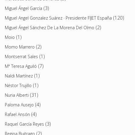
(3)
Miguel Ángel García
(120)
Miguel Angel Gonzalez Suárez · Presidente FIJET España
(2)
Miguel Ángel Sánchez De La Morena Del Olmo
(1)
Moio
(2)
Momo Marrero
(1)
Montserrat Sales
(7)
Mª Teresa Aguiló
(1)
Naldi Martínez
(1)
Néstor Trujillo
(31)
Nuria Alberti
(4)
Paloma Ausejo
(4)
Rafael Ansón
(3)
Raquel García Reyes
(2)
Regina Buitrago