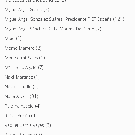
(3)
Miguel Ángel García
(121)
Miguel Angel Gonzalez Suárez · Presidente FIJET España
(2)
Miguel Ángel Sánchez De La Morena Del Olmo
(1)
Moio
(2)
Momo Marrero
(1)
Montserrat Sales
(7)
Mª Teresa Aguiló
(1)
Naldi Martínez
(1)
Néstor Trujillo
(31)
Nuria Alberti
(4)
Paloma Ausejo
(4)
Rafael Ansón
(3)
Raquel García Reyes
(2)
Regina Buitrago