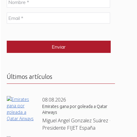
o
m
E
b
m
r
a
e
C
i
*
A
l
P
*
T
C
H
A
Últimos artículos
08.08.2026
Emirates gana por goleada a Qatar
Airways
Miguel Angel Gonzalez Suárez ·
Presidente FIJET España