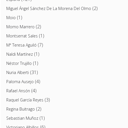
(2)
Miguel Ángel Sánchez De La Morena Del Olmo
(1)
Moio
(2)
Momo Marrero
(1)
Montserrat Sales
(7)
Mª Teresa Aguiló
(1)
Naldi Martínez
(1)
Néstor Trujillo
(31)
Nuria Alberti
(4)
Paloma Ausejo
(4)
Rafael Ansón
(3)
Raquel García Reyes
(2)
Regina Buitrago
(1)
Sebastian Muñoz
(6)
Victoriano Albillos