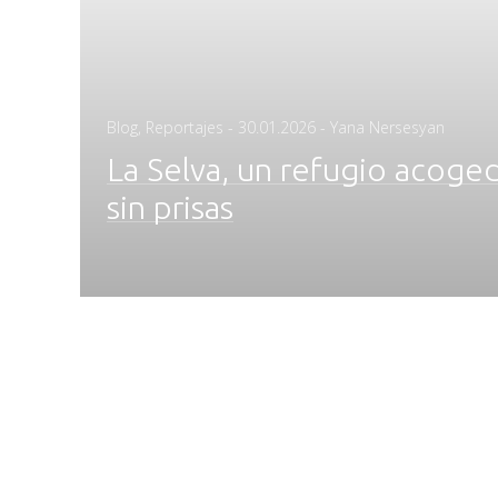
Posted
Blog
,
Reportajes
-
30.01.2026
- Yana Nersesyan
on
La Selva, un refugio acoged
sin prisas