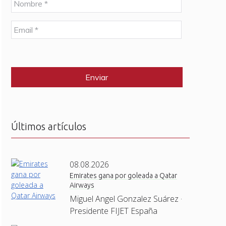
o
m
E
b
m
r
a
e
C
i
*
A
l
P
*
T
C
H
A
Últimos artículos
08.08.2026
Emirates gana por goleada a Qatar
Airways
Miguel Angel Gonzalez Suárez ·
Presidente FIJET España