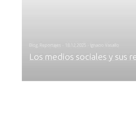
Posted
Blog
,
Reportajes
-
18.12.2025
- Ignacio Vasallo
on
Los medios sociales y sus r