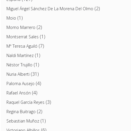
(2)
Miguel Ángel Sánchez De La Morena Del Olmo
(1)
Moio
(2)
Momo Marrero
(1)
Montserrat Sales
(7)
Mª Teresa Aguiló
(1)
Naldi Martínez
(1)
Néstor Trujillo
(31)
Nuria Alberti
(4)
Paloma Ausejo
(4)
Rafael Ansón
(3)
Raquel García Reyes
(2)
Regina Buitrago
(1)
Sebastian Muñoz
(6)
Victoriano Albillos