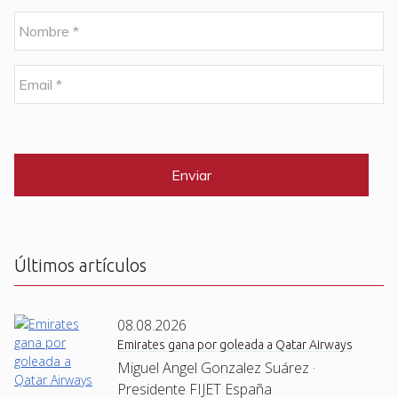
N
o
m
b
E
r
m
e
a
i
C
*
l
A
P
*
T
C
H
A
Últimos artículos
08.08.2026
Emirates gana por goleada a Qatar Airways
Miguel Angel Gonzalez Suárez ·
Presidente FIJET España