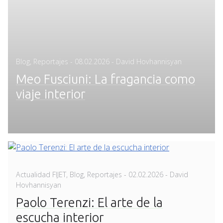
Posted
Blog
,
Reportajes
-
08.02.2026
- David Hovhannisyan
on
Meo Fusciuni: La fragancia como
viaje interior
Posted
Actualidad FIJET
,
Blog
,
Reportajes
-
02.02.2026
- David
on
Hovhannisyan
Paolo Terenzi: El arte de la
escucha interior