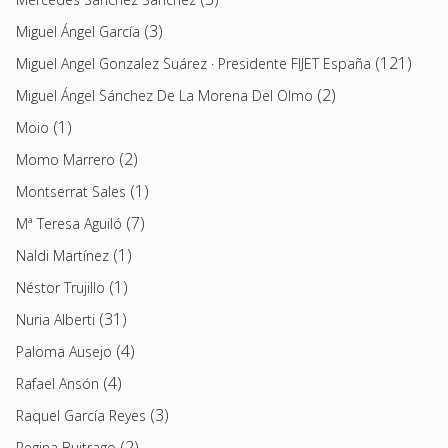
(3)
Miguel Ángel García
(121)
Miguel Angel Gonzalez Suárez · Presidente FIJET España
(2)
Miguel Ángel Sánchez De La Morena Del Olmo
(1)
Moio
(2)
Momo Marrero
(1)
Montserrat Sales
(7)
Mª Teresa Aguiló
(1)
Naldi Martínez
(1)
Néstor Trujillo
(31)
Nuria Alberti
(4)
Paloma Ausejo
(4)
Rafael Ansón
(3)
Raquel García Reyes
(2)
Regina Buitrago