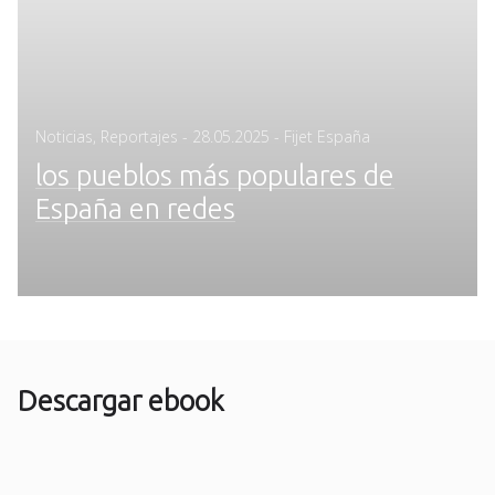
Posted
Noticias
,
Reportajes
-
28.05.2025
- Fijet España
on
los pueblos más populares de
España en redes
Descargar ebook