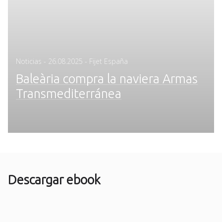
Posted
Noticias
-
26.08.2025
- Fijet España
on
Baleària compra la naviera Armas
Transmediterránea
Descargar ebook