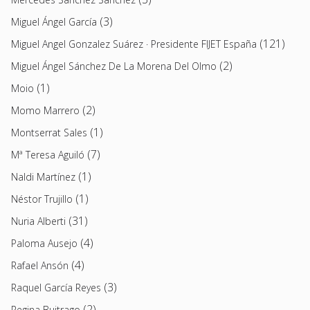
(3)
Miguel Ángel García
(121)
Miguel Angel Gonzalez Suárez · Presidente FIJET España
(2)
Miguel Ángel Sánchez De La Morena Del Olmo
(1)
Moio
(2)
Momo Marrero
(1)
Montserrat Sales
(7)
Mª Teresa Aguiló
(1)
Naldi Martínez
(1)
Néstor Trujillo
(31)
Nuria Alberti
(4)
Paloma Ausejo
(4)
Rafael Ansón
(3)
Raquel García Reyes
(2)
Regina Buitrago