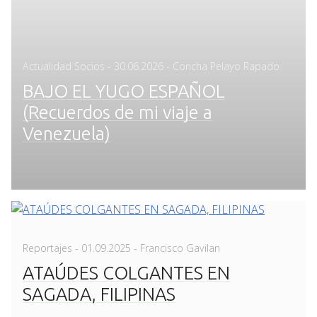
Posted
Actualidad Socios
-
30.06.2026
- Concha Pelayo Rapado
on
BAJO EL YUGO ESPAÑOL
(Recuerdos de mi viaje a
Venezuela)
Posted
Reportajes
-
01.09.2025
- Francisco Gavilan
on
ATAÚDES COLGANTES EN
SAGADA, FILIPINAS