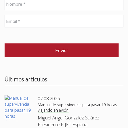
N
o
m
b
E
r
m
e
a
i
C
*
l
A
P
*
T
C
H
A
Últimos artículos
07.08.2026
Manual de supervivencia para pasar 19 horas
viajando en avión
Miguel Angel Gonzalez Suárez ·
Presidente FIJET España