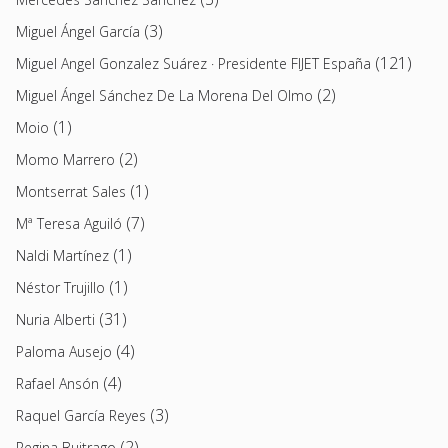
(3)
Miguel Ángel García
(121)
Miguel Angel Gonzalez Suárez · Presidente FIJET España
(2)
Miguel Ángel Sánchez De La Morena Del Olmo
(1)
Moio
(2)
Momo Marrero
(1)
Montserrat Sales
(7)
Mª Teresa Aguiló
(1)
Naldi Martínez
(1)
Néstor Trujillo
(31)
Nuria Alberti
(4)
Paloma Ausejo
(4)
Rafael Ansón
(3)
Raquel García Reyes
(2)
Regina Buitrago