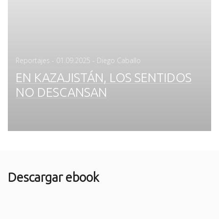
Posted
Reportajes
-
01.09.2025
- Diego Caballo
on
EN KAZAJISTÁN, LOS SENTIDOS
NO DESCANSAN
Descargar ebook