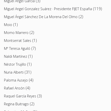
(3)
Miguel Ángel García
(119)
Miguel Angel Gonzalez Suárez · Presidente FIJET España
(2)
Miguel Ángel Sánchez De La Morena Del Olmo
(1)
Moio
(2)
Momo Marrero
(1)
Montserrat Sales
(7)
Mª Teresa Aguiló
(1)
Naldi Martínez
(1)
Néstor Trujillo
(31)
Nuria Alberti
(4)
Paloma Ausejo
(4)
Rafael Ansón
(3)
Raquel García Reyes
(2)
Regina Buitrago