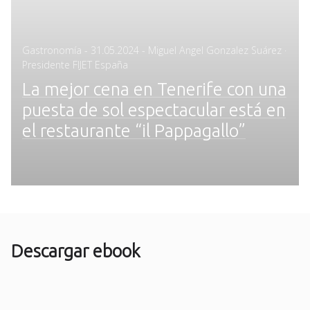
Posted
Gastronomía
-
31.05.2024
- Miguel Angel Gonzalez Suárez ·
on
Presidente FIJET España
La mejor cena en Tenerife con una
puesta de sol espectacular está en
el restaurante “il Pappagallo”
Descargar ebook