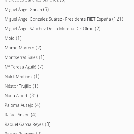
(3)
Miguel Ángel García
(121)
Miguel Angel Gonzalez Suárez · Presidente FIJET España
(2)
Miguel Ángel Sánchez De La Morena Del Olmo
(1)
Moio
(2)
Momo Marrero
(1)
Montserrat Sales
(7)
Mª Teresa Aguiló
(1)
Naldi Martínez
(1)
Néstor Trujillo
(31)
Nuria Alberti
(4)
Paloma Ausejo
(4)
Rafael Ansón
(3)
Raquel García Reyes
(2)
Regina Buitrago