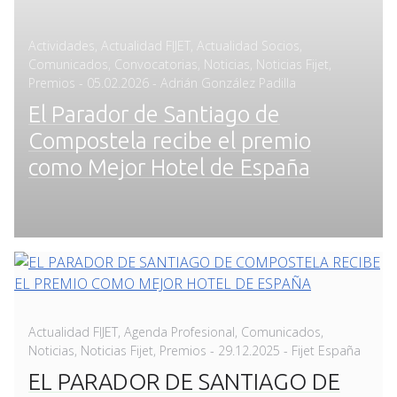
Actividades
,
Actualidad FIJET
,
Actualidad Socios
,
Comunicados
,
Convocatorias
,
Noticias
,
Noticias Fijet
,
Posted
Premios
-
05.02.2026
- Adrián González Padilla
on
El Parador de Santiago de
Compostela recibe el premio
como Mejor Hotel de España
Actualidad FIJET
,
Agenda Profesional
,
Comunicados
,
Posted
Noticias
,
Noticias Fijet
,
Premios
-
29.12.2025
- Fijet España
on
EL PARADOR DE SANTIAGO DE