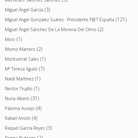
(3)
Miguel Ángel García
(121)
Miguel Angel Gonzalez Suárez · Presidente FIJET España
(2)
Miguel Ángel Sánchez De La Morena Del Olmo
(1)
Moio
(2)
Momo Marrero
(1)
Montserrat Sales
(7)
Mª Teresa Aguiló
(1)
Naldi Martínez
(1)
Néstor Trujillo
(31)
Nuria Alberti
(4)
Paloma Ausejo
(4)
Rafael Ansón
(3)
Raquel García Reyes
(2)
Regina Buitrago