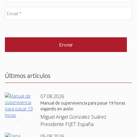
m
b
E
r
m
e
a
i
C
*
l
A
P
*
T
C
H
A
Últimos artículos
07.08.2026
Manual de supervivencia para pasar 19 horas
viajando en avión
Miguel Angel Gonzalez Suárez ·
Presidente FIJET España
05.08.2026