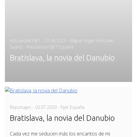
Posted
Actualidad FIJET
-
07.06.2023
- Miguel Angel Gonzalez
on
Suárez · Presidente FIJET España
Bratislava, la novia del Danubio
Posted
Reportajes
-
02.07.2020
- Fijet España
on
Bratislava, la novia del Danubio
Cada vez me seducen más los encantos de mi